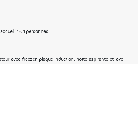
ccueillir 2/4 personnes.
ateur avec freezer, plaque induction, hotte aspirante et lave
ue, grille-pain, appareil à fondue, mixeur à soupe.