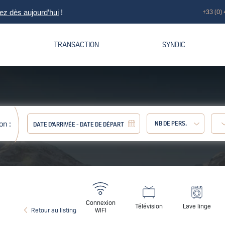
+33 (0) 
z dès aujourd’hui
!
TRANSACTION
SYNDIC
on :
NB DE PERS.
Adulte :
Connexion
Télévision
Lave linge
Retour au listing
WIFI