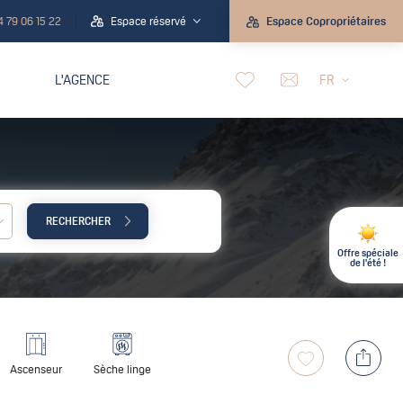
4 79 06 15 22
Espace réservé
Espace Copropriétaires
L'AGENCE
FR
RECHERCHER
Enfant :
Offre spéciale
de l'été !
Ascenseur
Sèche linge