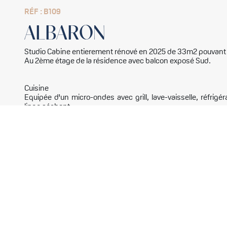
RÉF : B109
ALBARON
Studio Cabine entierement rénové en 2025 de 33m2 pouvant a
Au 2ème étage de la résidence avec balcon exposé Sud.
Cuisine
Equipée d'un micro-ondes avec grill, lave-vaisselle, réfrigér
linge séchant
Petit éllectroménager: bouilloire électrique, cafetière éléctriq
Séjour
1 canapé-lit double 140x190cm
Télévision
Cabine borgne
1 ensemble de lits superposés 90x200cm
Sanitaires
Salle de douche avec WC et lavabo
Les + de l'appartement