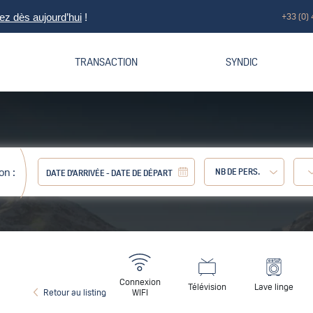
+33 (0) 
z dès aujourd’hui
!
TRANSACTION
SYNDIC
on :
NB DE PERS.
Adulte :
Connexion
Télévision
Lave linge
Retour au listing
WIFI