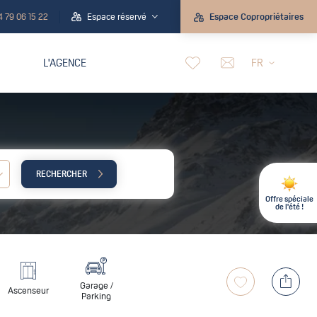
4 79 06 15 22
Espace réservé
Espace Copropriétaires
L'AGENCE
FR
RECHERCHER
Enfant :
Offre spéciale
de l'été !
Garage /
Ascenseur
Parking