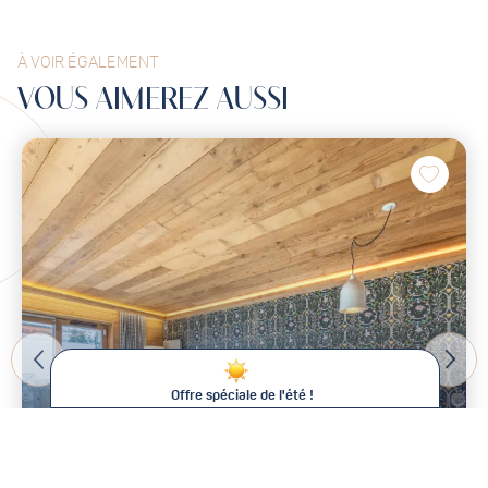
À VOIR ÉGALEMENT
VOUS
AIMEREZ
AUSSI
Offre spéciale de l'été !
De -15% à -25% sur votre séjour !
Cet été chez Val d'Isère Agence, plus longtemps vous restez,