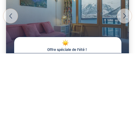
Offre spéciale de l'été !
De -15% à -25% sur votre séjour !
3
Dès 1 020 € / semaine
Cet été chez Val d'Isère Agence, plus longtemps vous restez,
moins vous payez* !
Pour toute réservation de :
Deux semaines consécutives :
-15% de remise
Trois semaines consécutives :
-20% de remise
Quatre semaines consécutives :
-25% de remise soit une
offerte !
*Cette offre est valable sur toutes les locations du 04 Juillet 2026 au 23