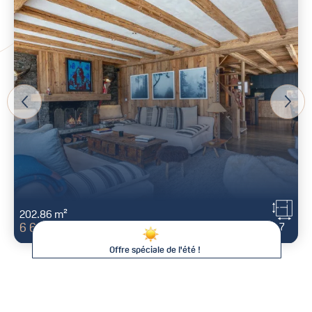
202.86 m²
7
6 600 000 €
Offre spéciale de l'été !
De -15% à -25% sur votre séjour !
Cet été chez Val d'Isère Agence, plus longtemps vous restez,