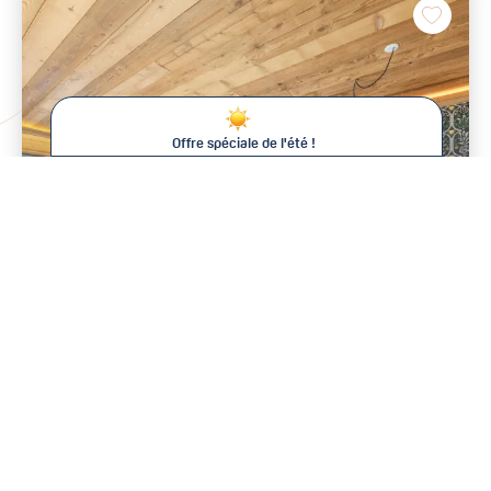
Offre spéciale de l'été !
De -15% à -25% sur votre séjour !
Cet été chez Val d'Isère Agence, plus longtemps vous restez,
moins vous payez* !
Pour toute réservation de :
Deux semaines consécutives :
-15% de remise
Trois semaines consécutives :
-20% de remise
Quatre semaines consécutives :
-25% de remise soit une
6
Dès 4 981 € / semaine
offerte !
*Cette offre est valable sur toutes les locations du 04 Juillet 2026 au 23
Août 2026 uniquement.