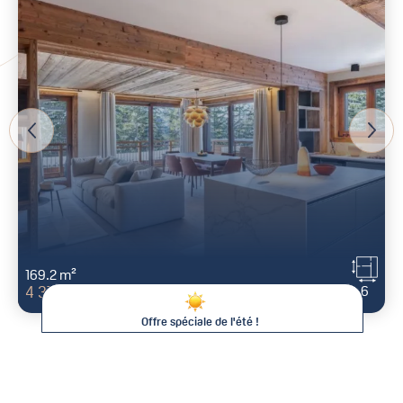
169.2 m²
6
4 370 000 €
Offre spéciale de l'été !
De -15% à -25% sur votre séjour !
Cet été chez Val d'Isère Agence, plus longtemps vous restez,