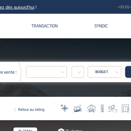
+33 (0) 
z dès aujourd’hui
!
TRANSACTION
SYNDIC
e vente :
BUDGET
0€
Retour au listing
Vidéo
15 photos