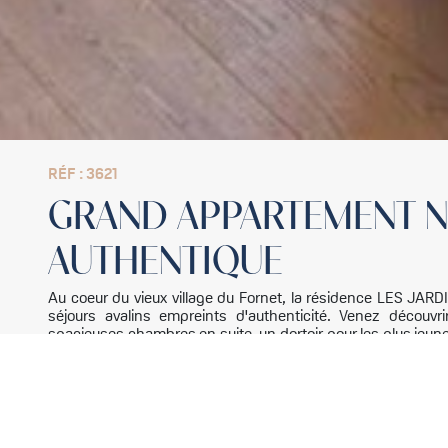
RÉF : 3621
GRAND APPARTEMENT N
AUTHENTIQUE
Au coeur du vieux village du Fornet, la résidence LES JARD
séjours avalins empreints d'authenticité. Venez décou
spacieuses chambres en suite, un dortoir pour les plus jeune
avec balcon permettant de profiter de vues dégagées surplo
bain nordique privatif, d'un ski-room, d'une cave de stockag
procédure en cours).