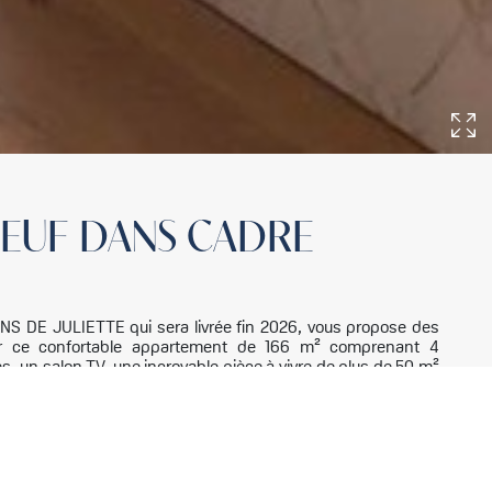
EUF DANS CADRE
INS DE JULIETTE qui sera livrée fin 2026, vous propose des
vrir ce confortable appartement de 166 m² comprenant 4
s, un salon TV, une incroyable pièce à vivre de plus de 50 m²
mbant les gorges de l'Isère. Vous disposerez également d'un
e ainsi que d'un garage double. Copropriété de 6 lots (Pas de