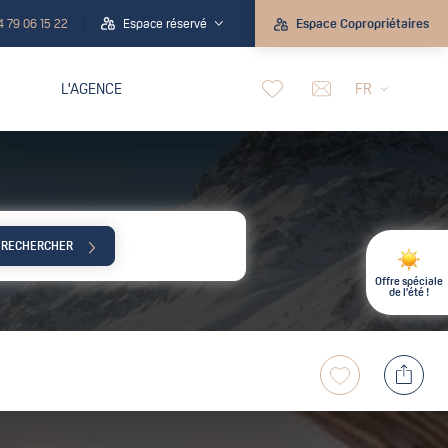
4 79 06 15 22
Espace réservé
Espace Copropriétaires
L'AGENCE
FR
RECHERCHER
Offre spéciale
de l'été !
+5 000 000€